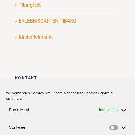
Tibargfest
ERLEBNISGARTEN TIBARG
Kinderflohmarkt
KONTAKT
Stadt + Handel City- und
Wir verwenden Cookies, um unsere Website und unseren Service zu
optimieren.
Standortmanagement BID GmbH
Quartiersmanagement
Funktional
Immer aktiv
Tibarg 21 | 22459 Hamburg
Telefon: 040 – 58 95 17 59
Vorlieben
Vorlieb