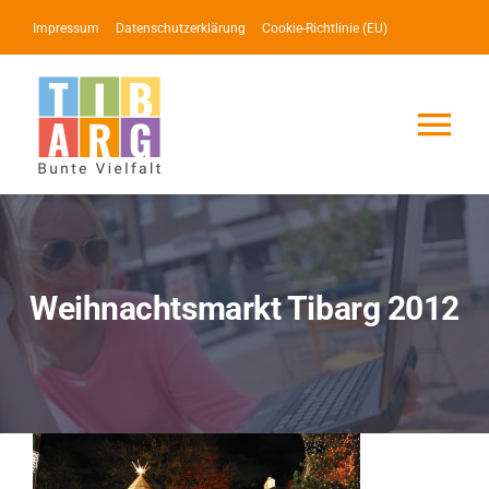
Zum
Impressum
Datenschutzerklärung
Cookie-Richtlinie (EU)
Inhalt
springen
Tog
Nav
Lotse
Service
Weihnachtsmarkt Tibarg 2012
News
Events