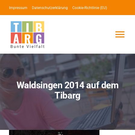
Zum
Impressum
Datenschutzerklärung
Cookie-Richtlinie (EU)
Inhalt
springen
Tog
Nav
Lotse
Service
Waldsingen 2014 auf dem
Tibarg
News
Events