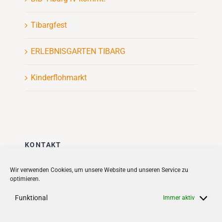
Tibargfest
ERLEBNISGARTEN TIBARG
Kinderflohmarkt
KONTAKT
Stadt + Handel City- und
Wir verwenden Cookies, um unsere Website und unseren Service zu
optimieren.
Standortmanagement BID GmbH
Quartiersmanagement
Funktional
Immer aktiv
Tibarg 21 | 22459 Hamburg