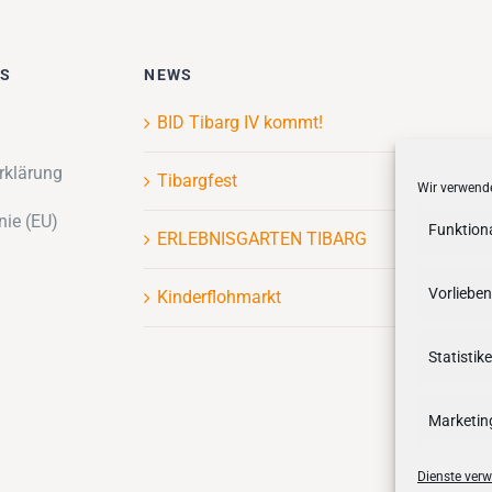
ES
NEWS
BID Tibarg IV kommt!
rklärung
Tibargfest
Wir verwende
nie (EU)
Funktion
ERLEBNISGARTEN TIBARG
Vorlieben
Kinderflohmarkt
Statistik
Marketin
Dienste verw