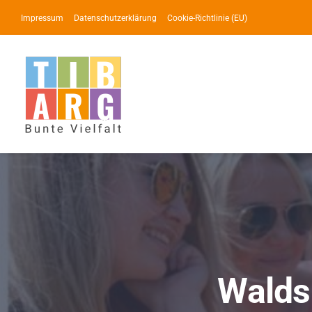
Zum
Impressum
Datenschutzerklärung
Cookie-Richtlinie (EU)
Inhalt
springen
Walds