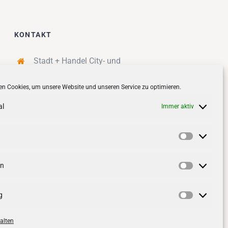
KONTAKT
Stadt + Handel City- und
Standortmanagement BID GmbH
n Cookies, um unsere Website und unseren Service zu optimieren.
Quartiersmanagement
Tibarg 21 | 22459 Hamburg
al
Immer aktiv
Telefon: 040 – 58 95 17 59
info@tibarg.de
Vorlieben
Follow us on
facebook
Follow us on
instagramm
en
Statistik
g
Marketin
alten