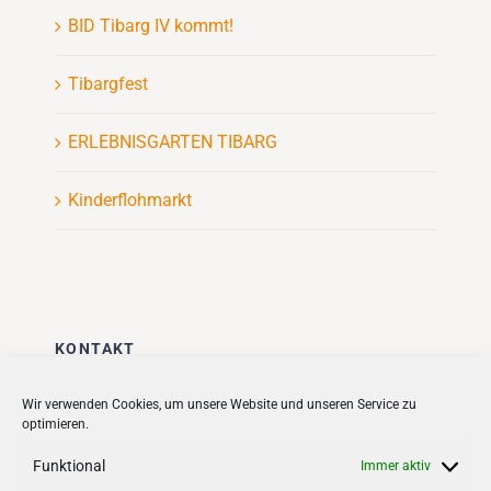
BID Tibarg IV kommt!
Tibargfest
ERLEBNISGARTEN TIBARG
Kinderflohmarkt
KONTAKT
Stadt + Handel City- und
Wir verwenden Cookies, um unsere Website und unseren Service zu
optimieren.
Standortmanagement BID GmbH
Quartiersmanagement
Funktional
Immer aktiv