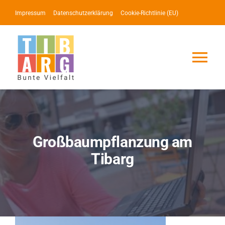
Zum
Impressum
Datenschutzerklärung
Cookie-Richtlinie (EU)
Inhalt
springen
Tog
Nav
Lotse
Service
Großbaumpflanzung am
Tibarg
News
Events