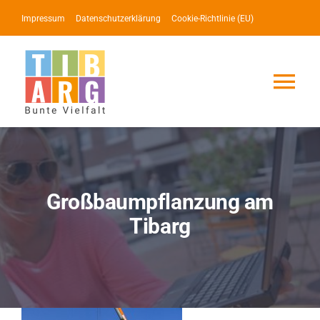
Zum
Impressum
Datenschutzerklärung
Cookie-Richtlinie (EU)
Inhalt
springen
Tog
Nav
Lotse
Service
Großbaumpflanzung am
Tibarg
News
Events