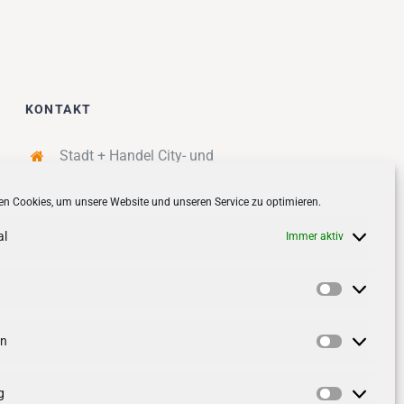
KONTAKT
Stadt + Handel City- und
Standortmanagement BID GmbH
n Cookies, um unsere Website und unseren Service zu optimieren.
Quartiersmanagement
Tibarg 21 | 22459 Hamburg
al
Immer aktiv
Telefon: 040 – 58 95 17 59
info@tibarg.de
Vorlieben
Follow us on
facebook
Follow us on
instagramm
en
Statistik
g