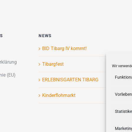
ES
NEWS
BID Tibarg IV kommt!
rklärung
Tibargfest
Wir verwende
nie (EU)
Funktion
ERLEBNISGARTEN TIBARG
Vorlieben
Kinderflohmarkt
Statistik
Marketin