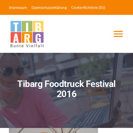
Zum
Impressum
Datenschutzerklärung
Cookie-Richtlinie (EU)
Inhalt
springen
Tog
Nav
Lotse
Service
Tibarg Foodtruck Festival
2016
News
Events