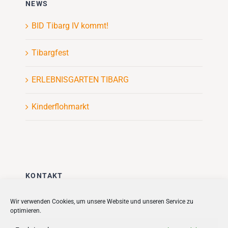
NEWS
BID Tibarg IV kommt!
Tibargfest
ERLEBNISGARTEN TIBARG
Kinderflohmarkt
KONTAKT
Stadt + Handel City- und
Wir verwenden Cookies, um unsere Website und unseren Service zu
optimieren.
Standortmanagement BID GmbH