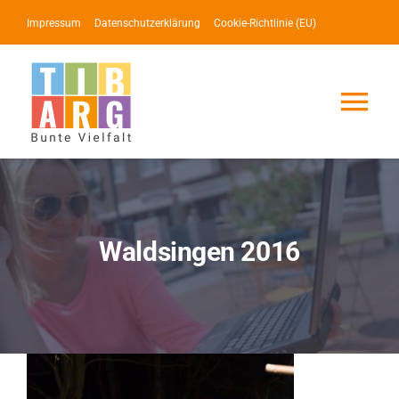
Zum
Impressum
Datenschutzerklärung
Cookie-Richtlinie (EU)
Inhalt
springen
Tog
Nav
Lotse
Service
Waldsingen 2016
News
Events