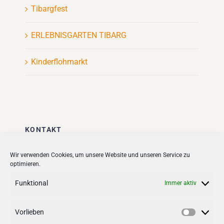
Tibargfest
ERLEBNISGARTEN TIBARG
Kinderflohmarkt
KONTAKT
Stadt + Handel City- und
Wir verwenden Cookies, um unsere Website und unseren Service zu
optimieren.
Standortmanagement BID GmbH
Quartiersmanagement
Funktional
Immer aktiv
Tibarg 21 | 22459 Hamburg
Telefon: 040 – 58 95 17 59
Vorlieben
Vorlieb