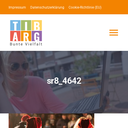
Zum
Impressum
Datenschutzerklärung
Cookie-Richtlinie (EU)
Inhalt
springen
Tog
Nav
Lotse
Service
sr8_4642
News
Events