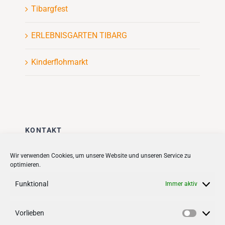
Tibargfest
ERLEBNISGARTEN TIBARG
Kinderflohmarkt
KONTAKT
Stadt + Handel City- und
Wir verwenden Cookies, um unsere Website und unseren Service zu
optimieren.
Standortmanagement BID GmbH
Quartiersmanagement
Funktional
Immer aktiv
Tibarg 21 | 22459 Hamburg
Telefon: 040 – 58 95 17 59
Vorlieben
Vorlieb