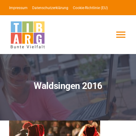
Zum
Impressum
Datenschutzerklärung
Cookie-Richtlinie (EU)
Inhalt
springen
Tog
Nav
Lotse
Service
Waldsingen 2016
News
Events