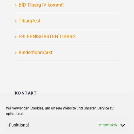
BID Tibarg IV kommt!
Tibargfest
ERLEBNISGARTEN TIBARG
Kinderflohmarkt
KONTAKT
Stadt + Handel City- und
Wir verwenden Cookies, um unsere Website und unseren Service zu
optimieren.
Standortmanagement BID GmbH
Quartiersmanagement
Funktional
Immer aktiv
Tibarg 21 | 22459 Hamburg