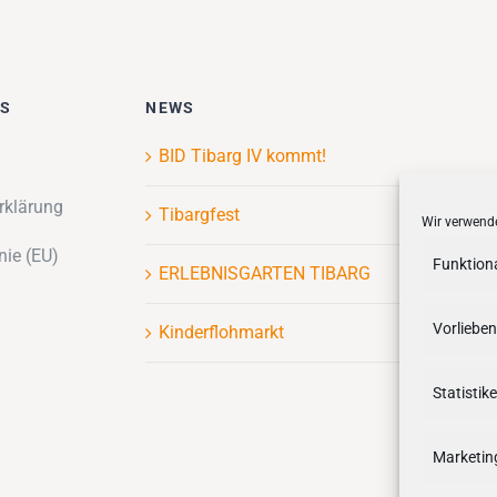
ES
NEWS
BID Tibarg IV kommt!
rklärung
Tibargfest
Wir verwende
nie (EU)
Funktion
ERLEBNISGARTEN TIBARG
Vorlieben
Kinderflohmarkt
Statistik
Marketin