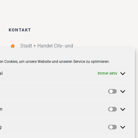
KONTAKT
Stadt + Handel City- und
Standortmanagement BID GmbH
n Cookies, um unsere Website und unseren Service zu optimieren.
Quartiersmanagement
Tibarg 21 | 22459 Hamburg
al
Immer aktiv
Telefon: 040 – 58 95 17 59
info@tibarg.de
Vorlieben
Follow us on
facebook
Follow us on
instagramm
en
Statistik
g
Marketin