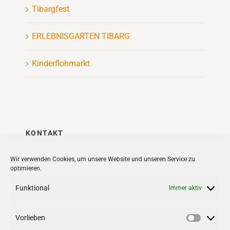
Tibargfest
ERLEBNISGARTEN TIBARG
Kinderflohmarkt
KONTAKT
Stadt + Handel City- und
Wir verwenden Cookies, um unsere Website und unseren Service zu
optimieren.
Standortmanagement BID GmbH
Quartiersmanagement
Funktional
Immer aktiv
Tibarg 21 | 22459 Hamburg
Telefon: 040 – 58 95 17 59
Vorlieben
Vorlieb