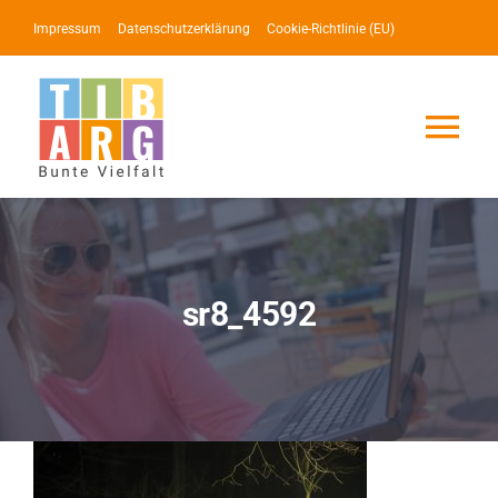
Zum
Impressum
Datenschutzerklärung
Cookie-Richtlinie (EU)
Inhalt
springen
Tog
Nav
Lotse
Service
sr8_4592
News
Events