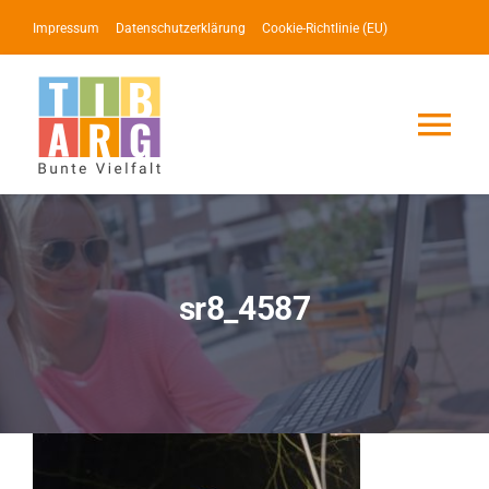
Zum
Impressum
Datenschutzerklärung
Cookie-Richtlinie (EU)
Inhalt
springen
Tog
Nav
Lotse
Service
sr8_4587
News
Events