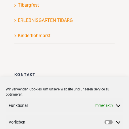
Tibargfest
ERLEBNISGARTEN TIBARG
Kinderflohmarkt
KONTAKT
Stadt + Handel City- und
Wir verwenden Cookies, um unsere Website und unseren Service zu
optimieren.
Standortmanagement BID GmbH
Quartiersmanagement
Funktional
Immer aktiv
Tibarg 21 | 22459 Hamburg
Telefon: 040 – 58 95 17 59
Vorlieben
Vorlieb