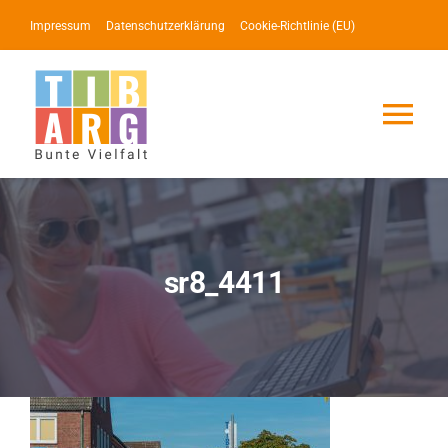
Zum
Impressum
Datenschutzerklärung
Cookie-Richtlinie (EU)
Inhalt
springen
Tog
Nav
Lotse
Service
sr8_4411
News
Events