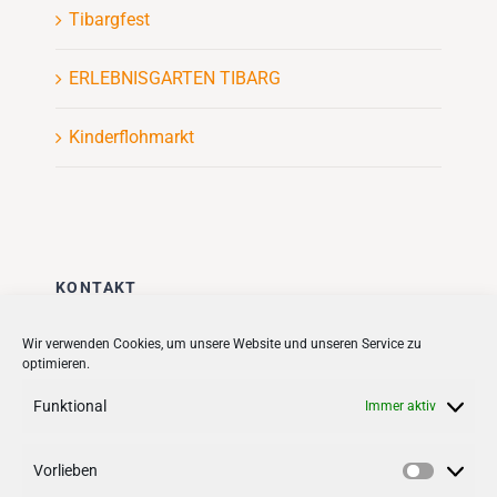
Tibargfest
ERLEBNISGARTEN TIBARG
Kinderflohmarkt
KONTAKT
Stadt + Handel City- und
Wir verwenden Cookies, um unsere Website und unseren Service zu
optimieren.
Standortmanagement BID GmbH
Quartiersmanagement
Funktional
Immer aktiv
Tibarg 21 | 22459 Hamburg
Telefon: 040 – 58 95 17 59
Vorlieben
Vorlieb