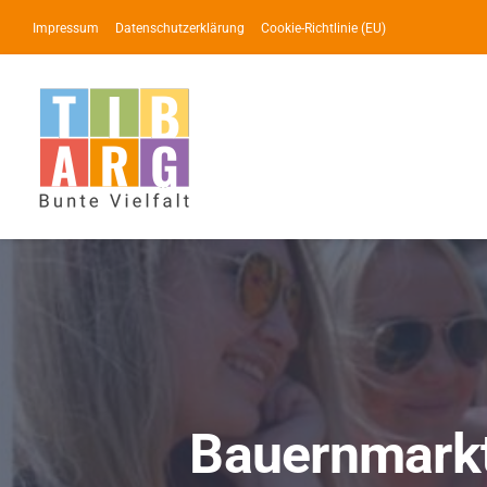
Zum
Impressum
Datenschutzerklärung
Cookie-Richtlinie (EU)
Inhalt
springen
Bauernmarkt