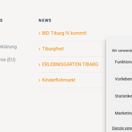
ES
NEWS
BID Tibarg IV kommt!
rklärung
Tibargfest
Wir verwende
nie (EU)
Funktion
ERLEBNISGARTEN TIBARG
Vorlieben
Kinderflohmarkt
Statistik
Marketin
Dienste verw