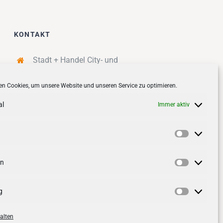
KONTAKT
Stadt + Handel City- und
Standortmanagement BID GmbH
n Cookies, um unsere Website und unseren Service zu optimieren.
Quartiersmanagement
Tibarg 21 | 22459 Hamburg
al
Immer aktiv
Telefon: 040 – 58 95 17 59
info@tibarg.de
Vorlieben
Follow us on
facebook
Follow us on
instagramm
en
Statistik
g
Marketin
alten