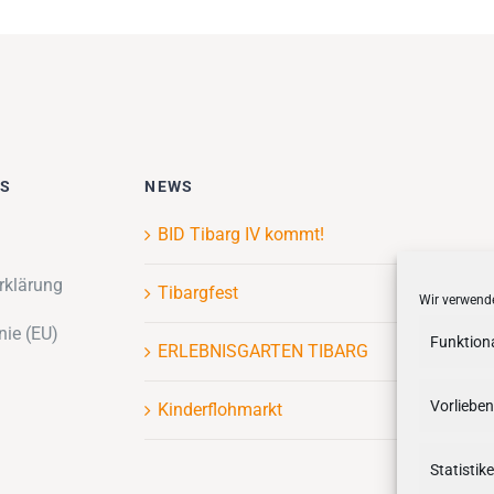
ES
NEWS
BID Tibarg IV kommt!
rklärung
Tibargfest
Wir verwende
nie (EU)
Funktion
ERLEBNISGARTEN TIBARG
Vorlieben
Kinderflohmarkt
Statistik