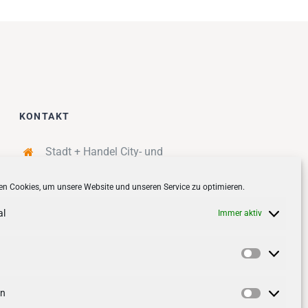
KONTAKT
Stadt + Handel City- und
Standortmanagement BID GmbH
n Cookies, um unsere Website und unseren Service zu optimieren.
Quartiersmanagement
Tibarg 21 | 22459 Hamburg
al
Immer aktiv
Telefon: 040 – 58 95 17 59
info@tibarg.de
Vorlieben
Follow us on
facebook
Follow us on
instagramm
en
Statistik