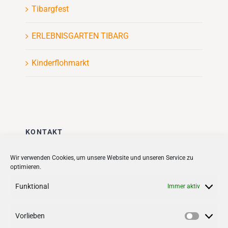
Tibargfest
ERLEBNISGARTEN TIBARG
Kinderflohmarkt
KONTAKT
Stadt + Handel City- und
Wir verwenden Cookies, um unsere Website und unseren Service zu
optimieren.
Standortmanagement BID GmbH
Quartiersmanagement
Funktional
Immer aktiv
Tibarg 21 | 22459 Hamburg
Telefon: 040 – 58 95 17 59
Vorlieben
Vorlieb