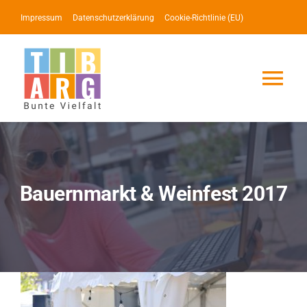
Zum
Impressum
Datenschutzerklärung
Cookie-Richtlinie (EU)
Inhalt
springen
Tog
Nav
Lotse
Service
Bauernmarkt & Weinfest 2017
News
Events