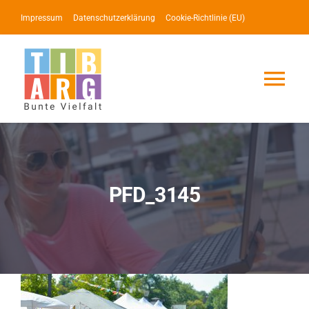
Zum
Impressum
Datenschutzerklärung
Cookie-Richtlinie (EU)
Inhalt
springen
Tog
Nav
Lotse
Service
PFD_3145
News
Events