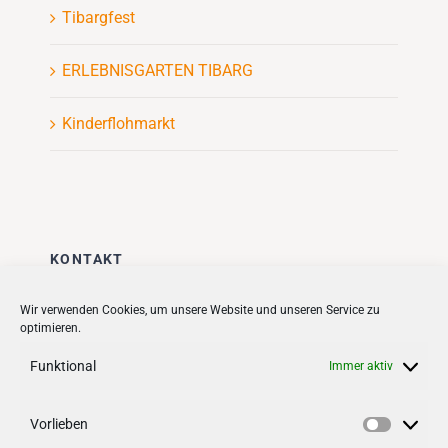
Tibargfest
ERLEBNISGARTEN TIBARG
Kinderflohmarkt
KONTAKT
Stadt + Handel City- und
Wir verwenden Cookies, um unsere Website und unseren Service zu
optimieren.
Standortmanagement BID GmbH
Quartiersmanagement
Funktional
Immer aktiv
Tibarg 21 | 22459 Hamburg
Telefon: 040 – 58 95 17 59
Vorlieben
Vorlieb