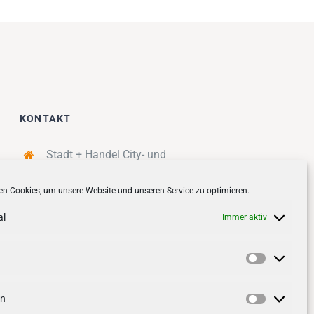
KONTAKT
Stadt + Handel City- und
Standortmanagement BID GmbH
n Cookies, um unsere Website und unseren Service zu optimieren.
Quartiersmanagement
Tibarg 21 | 22459 Hamburg
al
Immer aktiv
Telefon: 040 – 58 95 17 59
info@tibarg.de
Vorlieben
Follow us on
facebook
Follow us on
instagramm
en
Statistik