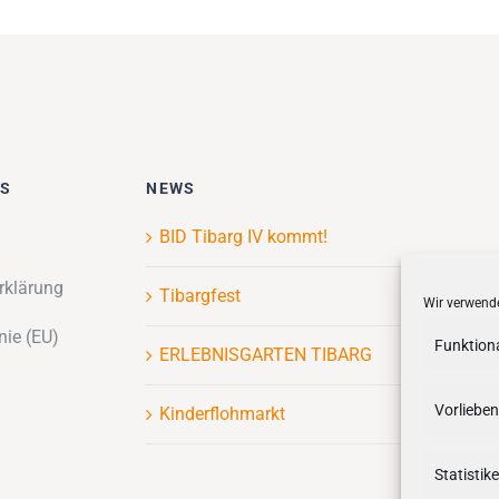
ES
NEWS
BID Tibarg IV kommt!
rklärung
Tibargfest
Wir verwende
nie (EU)
Funktion
ERLEBNISGARTEN TIBARG
Vorlieben
Kinderflohmarkt
Statistik