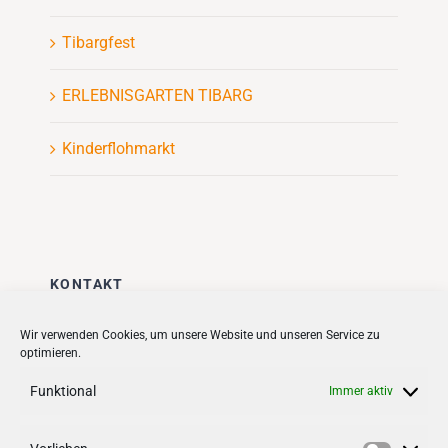
Tibargfest
ERLEBNISGARTEN TIBARG
Kinderflohmarkt
KONTAKT
Stadt + Handel City- und
Wir verwenden Cookies, um unsere Website und unseren Service zu
optimieren.
Standortmanagement BID GmbH
Quartiersmanagement
Funktional
Immer aktiv
Tibarg 21 | 22459 Hamburg