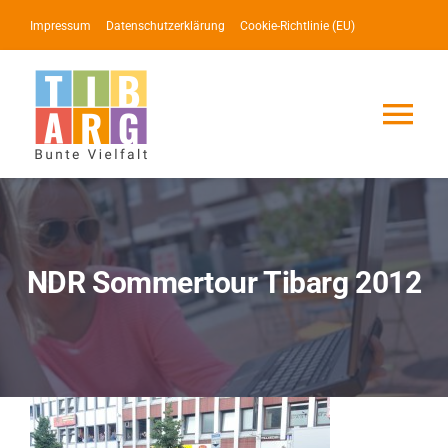
Zum
Impressum
Datenschutzerklärung
Cookie-Richtlinie (EU)
Inhalt
springen
Tog
Nav
Lotse
Service
NDR Sommertour Tibarg 2012
News
Events