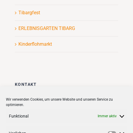
Tibargfest
ERLEBNISGARTEN TIBARG
Kinderflohmarkt
KONTAKT
Stadt + Handel City- und
Wir verwenden Cookies, um unsere Website und unseren Service zu
optimieren.
Standortmanagement BID GmbH
Quartiersmanagement
Funktional
Immer aktiv
Tibarg 21 | 22459 Hamburg