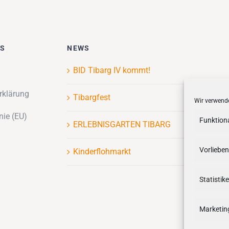
ES
NEWS
BID Tibarg IV kommt!
rklärung
Tibargfest
Wir verwende
nie (EU)
Funktion
ERLEBNISGARTEN TIBARG
Vorlieben
Kinderflohmarkt
Statistik
Marketin