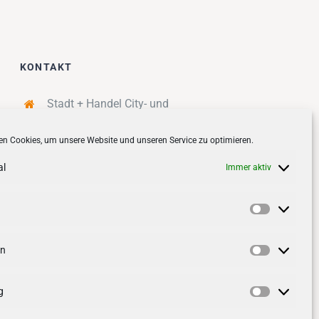
KONTAKT
Stadt + Handel City- und
Standortmanagement BID GmbH
n Cookies, um unsere Website und unseren Service zu optimieren.
Quartiersmanagement
Tibarg 21 | 22459 Hamburg
al
Immer aktiv
Telefon: 040 – 58 95 17 59
info@tibarg.de
Vorlieben
Follow us on
facebook
Follow us on
instagramm
en
Statistik
g
Marketin