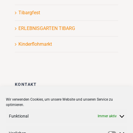
Tibargfest
ERLEBNISGARTEN TIBARG
Kinderflohmarkt
KONTAKT
Stadt + Handel City- und
Wir verwenden Cookies, um unsere Website und unseren Service zu
optimieren.
Standortmanagement BID GmbH
Quartiersmanagement
Funktional
Immer aktiv
Tibarg 21 | 22459 Hamburg