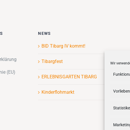
ES
NEWS
BID Tibarg IV kommt!
rklärung
Tibargfest
Wir verwende
nie (EU)
Funktion
ERLEBNISGARTEN TIBARG
Vorlieben
Kinderflohmarkt
Statistik
Marketin