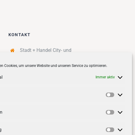
KONTAKT
Stadt + Handel City- und
Standortmanagement BID GmbH
n Cookies, um unsere Website und unseren Service zu optimieren.
Quartiersmanagement
Tibarg 21 | 22459 Hamburg
al
Immer aktiv
Telefon: 040 – 58 95 17 59
info@tibarg.de
Vorlieben
Follow us on
facebook
Follow us on
instagramm
en
Statistik
g
Marketin