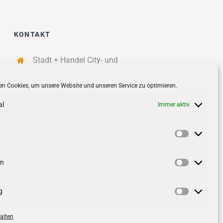
KONTAKT
Stadt + Handel City- und
Standortmanagement BID GmbH
n Cookies, um unsere Website und unseren Service zu optimieren.
Quartiersmanagement
Tibarg 21 | 22459 Hamburg
al
Immer aktiv
Telefon: 040 – 58 95 17 59
info@tibarg.de
Vorlieben
Follow us on
facebook
Follow us on
instagramm
en
Statistik
g
Marketin
alten