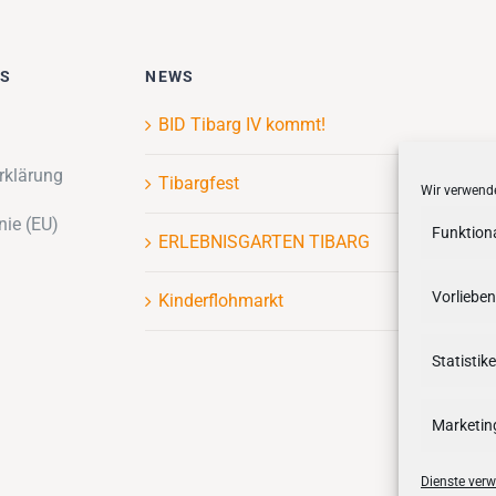
ES
NEWS
BID Tibarg IV kommt!
rklärung
Tibargfest
Wir verwende
nie (EU)
Funktion
ERLEBNISGARTEN TIBARG
Vorlieben
Kinderflohmarkt
Statistik
Marketin
Dienste verw