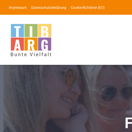
Zum
Impressum
Datenschutzerklärung
Cookie-Richtlinie (EU)
Inhalt
springen
F