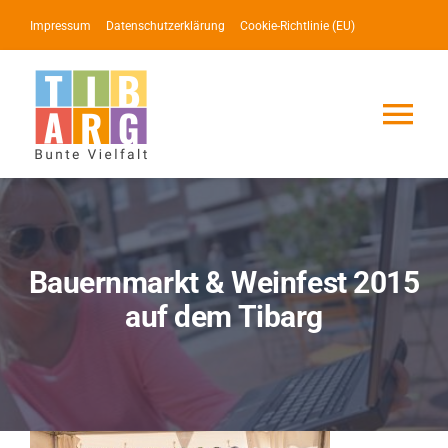
Zum
Impressum
Datenschutzerklärung
Cookie-Richtlinie (EU)
Inhalt
springen
Tog
Nav
Lotse
Service
Bauernmarkt & Weinfest 2015
auf dem Tibarg
News
Events