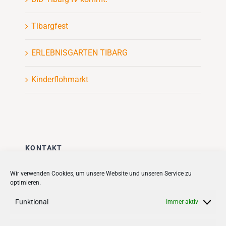
Tibargfest
ERLEBNISGARTEN TIBARG
Kinderflohmarkt
KONTAKT
Stadt + Handel City- und
Wir verwenden Cookies, um unsere Website und unseren Service zu
optimieren.
Standortmanagement BID GmbH
Quartiersmanagement
Funktional
Immer aktiv
Tibarg 21 | 22459 Hamburg