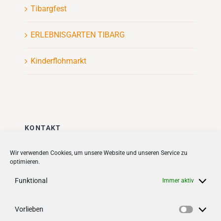
Tibargfest
ERLEBNISGARTEN TIBARG
Kinderflohmarkt
KONTAKT
Stadt + Handel City- und
Wir verwenden Cookies, um unsere Website und unseren Service zu
optimieren.
Standortmanagement BID GmbH
Quartiersmanagement
Funktional
Immer aktiv
Tibarg 21 | 22459 Hamburg
Telefon: 040 – 58 95 17 59
Vorlieben
Vorlieb