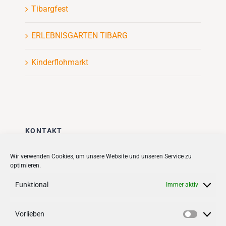
Tibargfest
ERLEBNISGARTEN TIBARG
Kinderflohmarkt
KONTAKT
Stadt + Handel City- und
Wir verwenden Cookies, um unsere Website und unseren Service zu
optimieren.
Standortmanagement BID GmbH
Quartiersmanagement
Funktional
Immer aktiv
Tibarg 21 | 22459 Hamburg
Telefon: 040 – 58 95 17 59
Vorlieben
Vorlieb