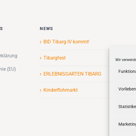
ES
NEWS
BID Tibarg IV kommt!
rklärung
Tibargfest
Wir verwende
nie (EU)
Funktion
ERLEBNISGARTEN TIBARG
Vorlieben
Kinderflohmarkt
Statistik
Marketin