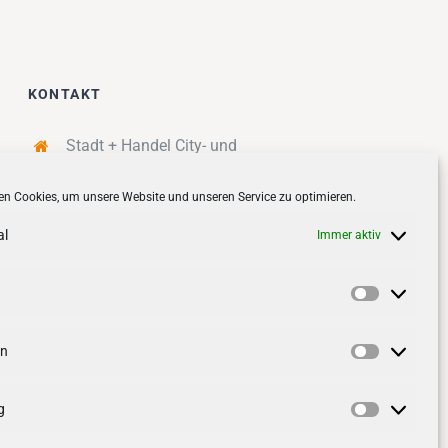
KONTAKT
Stadt + Handel City- und
Standortmanagement BID GmbH
n Cookies, um unsere Website und unseren Service zu optimieren.
Quartiersmanagement
Tibarg 21 | 22459 Hamburg
al
Immer aktiv
Telefon: 040 – 58 95 17 59
info@tibarg.de
Vorlieben
Follow us on
facebook
Follow us on
instagramm
en
Statistik
g
Marketin