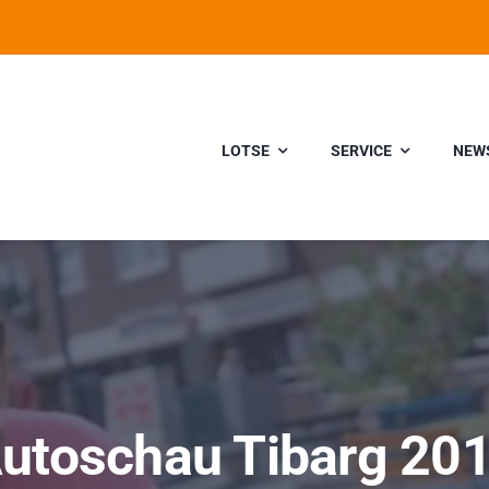
LOTSE
SERVICE
NEW
utoschau Tibarg 20