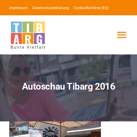
Zum
Impressum
Datenschutzerklärung
Cookie-Richtlinie (EU)
Inhalt
springen
Tog
Nav
Lotse
Service
Autoschau Tibarg 2016
News
Events