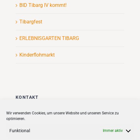
BID Tibarg IV kommt!
Tibargfest
ERLEBNISGARTEN TIBARG
Kinderflohmarkt
KONTAKT
Stadt + Handel City- und
Wir verwenden Cookies, um unsere Website und unseren Service zu
optimieren.
Standortmanagement BID GmbH
Quartiersmanagement
Funktional
Immer aktiv
Tibarg 21 | 22459 Hamburg