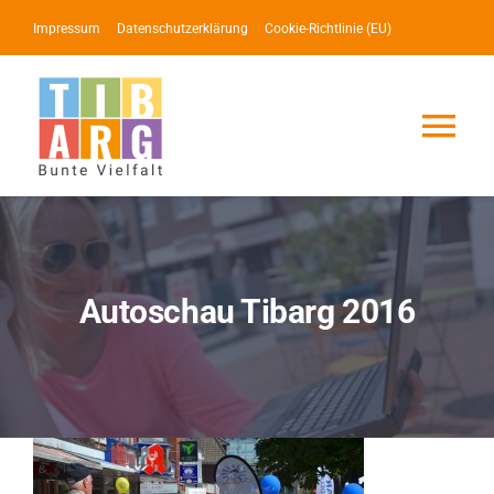
Zum
Impressum
Datenschutzerklärung
Cookie-Richtlinie (EU)
Inhalt
springen
Tog
Nav
Lotse
Service
Autoschau Tibarg 2016
News
Events