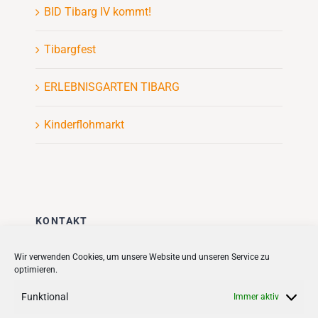
BID Tibarg IV kommt!
Tibargfest
ERLEBNISGARTEN TIBARG
Kinderflohmarkt
KONTAKT
Stadt + Handel City- und
Wir verwenden Cookies, um unsere Website und unseren Service zu
optimieren.
Standortmanagement BID GmbH
Quartiersmanagement
Funktional
Immer aktiv
Tibarg 21 | 22459 Hamburg