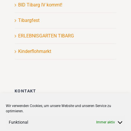
BID Tibarg IV kommt!
Tibargfest
ERLEBNISGARTEN TIBARG
Kinderflohmarkt
KONTAKT
Stadt + Handel City- und
Wir verwenden Cookies, um unsere Website und unseren Service zu
optimieren.
Standortmanagement BID GmbH
Quartiersmanagement
Funktional
Immer aktiv
Tibarg 21 | 22459 Hamburg