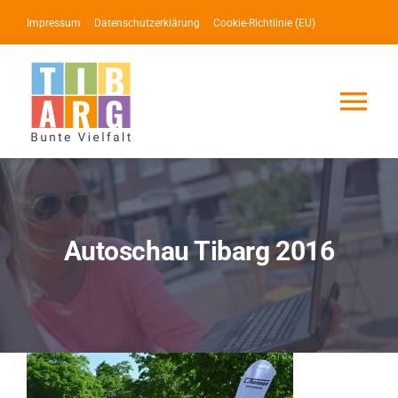
Zum
Impressum
Datenschutzerklärung
Cookie-Richtlinie (EU)
Inhalt
springen
Tog
Nav
Lotse
Service
Autoschau Tibarg 2016
News
Events