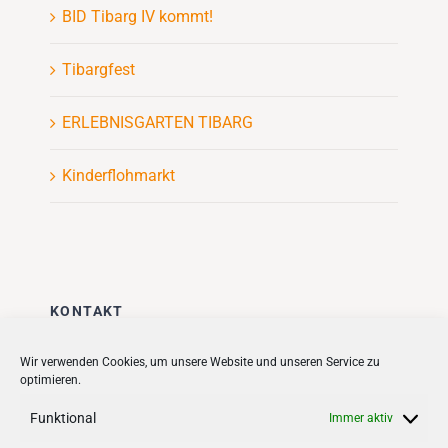
BID Tibarg IV kommt!
Tibargfest
ERLEBNISGARTEN TIBARG
Kinderflohmarkt
KONTAKT
Stadt + Handel City- und
Wir verwenden Cookies, um unsere Website und unseren Service zu
optimieren.
Standortmanagement BID GmbH
Quartiersmanagement
Funktional
Immer aktiv
Tibarg 21 | 22459 Hamburg