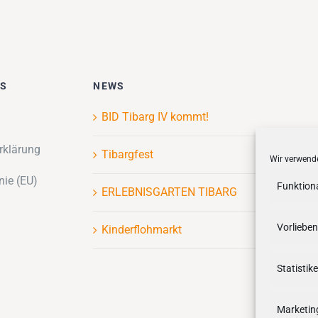
ES
NEWS
BID Tibarg IV kommt!
rklärung
Tibargfest
Wir verwende
nie (EU)
Funktion
ERLEBNISGARTEN TIBARG
Vorlieben
Kinderflohmarkt
Statistik
Marketin