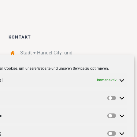
KONTAKT
Stadt + Handel City- und
Standortmanagement BID GmbH
n Cookies, um unsere Website und unseren Service zu optimieren.
Quartiersmanagement
Tibarg 21 | 22459 Hamburg
al
Immer aktiv
Telefon: 040 – 58 95 17 59
info@tibarg.de
Vorlieben
Follow us on
facebook
Follow us on
instagramm
en
Statistik
g