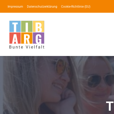
Zum
Impressum
Datenschutzerklärung
Cookie-Richtlinie (EU)
Inhalt
springen
T