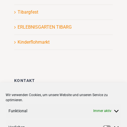
Tibargfest
ERLEBNISGARTEN TIBARG
Kinderflohmarkt
KONTAKT
Stadt + Handel City- und
Wir verwenden Cookies, um unsere Website und unseren Service zu
optimieren.
Standortmanagement BID GmbH
Quartiersmanagement
Funktional
Immer aktiv
Tibarg 21 | 22459 Hamburg