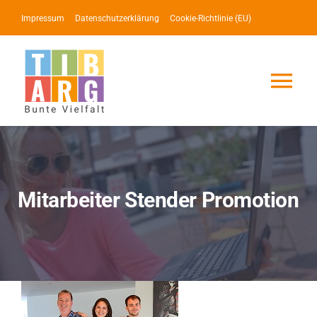
Zum
Impressum
Datenschutzerklärung
Cookie-Richtlinie (EU)
Inhalt
springen
Tog
Nav
Lotse
Service
Mitarbeiter Stender Promotion
News
Events