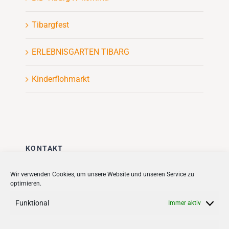
Tibargfest
ERLEBNISGARTEN TIBARG
Kinderflohmarkt
KONTAKT
Stadt + Handel City- und
Wir verwenden Cookies, um unsere Website und unseren Service zu
optimieren.
Standortmanagement BID GmbH
Quartiersmanagement
Funktional
Immer aktiv
Tibarg 21 | 22459 Hamburg