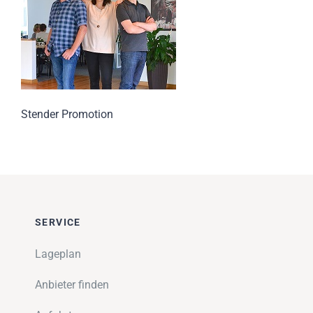
Impressionen
Über uns
SUCHE
NACH:
Stender Promotion
SERVICE
Lageplan
Anbieter finden