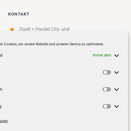
KONTAKT
Stadt + Handel City- und
Standortmanagement BID GmbH
n Cookies, um unsere Website und unseren Service zu optimieren.
Quartiersmanagement
Tibarg 21 | 22459 Hamburg
al
Immer aktiv
Telefon: 040 – 58 95 17 59
info@tibarg.de
Vorlieben
Follow us on
facebook
Follow us on
instagramm
en
Statistik
g
Marketin
alten