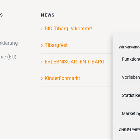
ES
NEWS
BID Tibarg IV kommt!
rklärung
Tibargfest
Wir verwende
nie (EU)
Funktion
ERLEBNISGARTEN TIBARG
Vorlieben
Kinderflohmarkt
Statistik
Marketin
Dienste verw