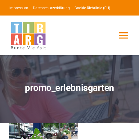
Zum
Impressum
Datenschutzerklärung
Cookie-Richtlinie (EU)
Inhalt
springen
Tog
Nav
Lotse
Service
promo_erlebnisgarten
News
Events