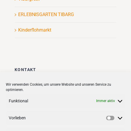
ERLEBNISGARTEN TIBARG
Kinderflohmarkt
KONTAKT
Stadt + Handel City- und
Wir verwenden Cookies, um unsere Website und unseren Service zu
optimieren.
Standortmanagement BID GmbH
Quartiersmanagement
Funktional
Immer aktiv
Tibarg 21 | 22459 Hamburg
Telefon: 040 – 58 95 17 59
Vorlieben
Vorlieb
info@tibarg.de