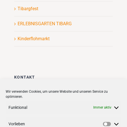
Tibargfest
ERLEBNISGARTEN TIBARG
Kinderflohmarkt
KONTAKT
Stadt + Handel City- und
Wir verwenden Cookies, um unsere Website und unseren Service zu
optimieren.
Standortmanagement BID GmbH
Quartiersmanagement
Funktional
Immer aktiv
Tibarg 21 | 22459 Hamburg
Telefon: 040 – 58 95 17 59
Vorlieben