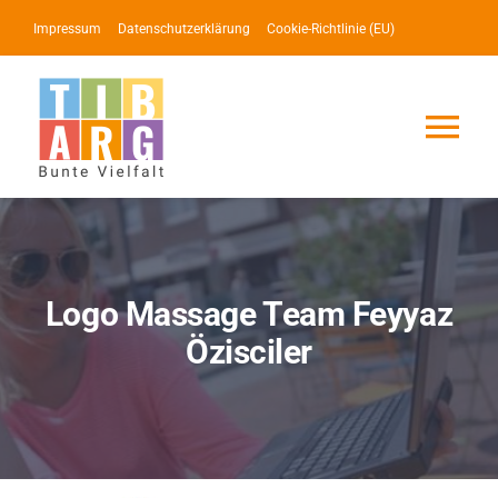
Zum
Impressum
Datenschutzerklärung
Cookie-Richtlinie (EU)
Inhalt
springen
Tog
Nav
Lotse
Service
Logo Massage Team Feyyaz
Özisciler
News
Events