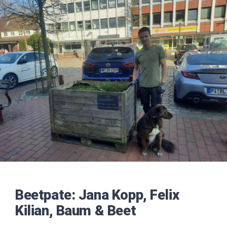
Impressionen
grösseres
Bild
Über uns
SUCHE
NACH:
Beetpate:
Jana Kopp, Felix
Kilian, Baum & Beet