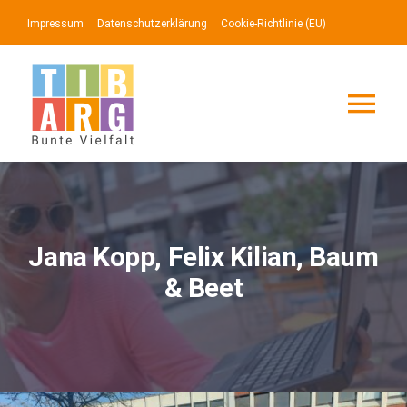
Zum
Impressum
Datenschutzerklärung
Cookie-Richtlinie (EU)
Inhalt
springen
Tog
Nav
Lotse
Service
Jana Kopp, Felix Kilian, Baum
& Beet
News
Events
Zeige