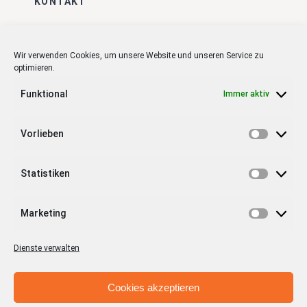
KONTAKT
Stadt + Handel City- und
Standortmanagement BID GmbH
Wir verwenden Cookies, um unsere Website und unseren Service zu
optimieren.
Quartiersmanagement
Tibarg 21 | 22459 Hamburg
Funktional
Immer aktiv
Telefon: 040 – 58 95 17 59
Vorlieben
info@tibarg.de
Vorlieb
Follow us on
facebook
Statistiken
Follow us on
instagramm
Statist
Marketing
Marketi
Dienste verwalten
Cookies akzeptieren
© Copyright 2012 - 2026 | Stadt + Handel City- und