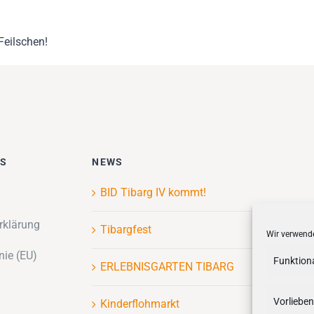
Feilschen!
ES
NEWS
BID Tibarg IV kommt!
rklärung
Tibargfest
Wir verwende
nie (EU)
Funktion
ERLEBNISGARTEN TIBARG
Vorlieben
Kinderflohmarkt