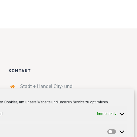
KONTAKT
Stadt + Handel City- und
Standortmanagement BID GmbH
n Cookies, um unsere Website und unseren Service zu optimieren.
Quartiersmanagement
Tibarg 21 | 22459 Hamburg
al
Immer aktiv
Telefon: 040 – 58 95 17 59
info@tibarg.de
Vorlieben