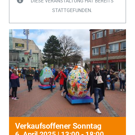
DIESE VERANSTALTUNG HAT BEREITS
Impressionen
STATTGEFUNDEN.
Über uns
SUCHE
NACH:
Verkaufsoffener Sonntag
6. April 2025 | 13:00
-
18:00