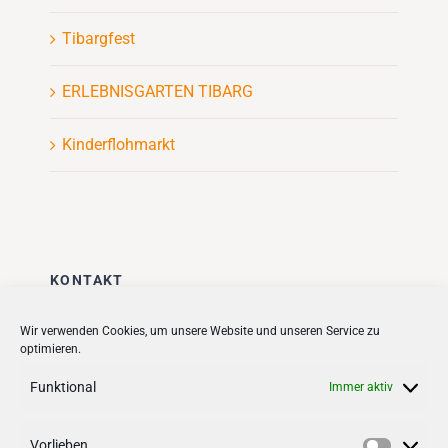
Tibargfest
ERLEBNISGARTEN TIBARG
Kinderflohmarkt
KONTAKT
Stadt + Handel City- und
Wir verwenden Cookies, um unsere Website und unseren Service zu
optimieren.
Standortmanagement BID GmbH
Quartiersmanagement
Funktional
Immer aktiv
Tibarg 21 | 22459 Hamburg
Telefon: 040 – 58 95 17 59
Vorlieben