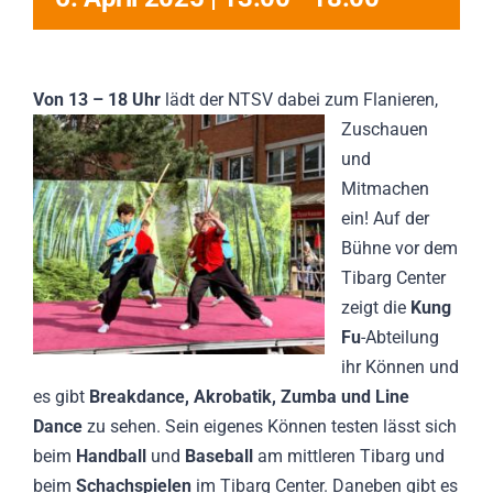
Von 13 – 18 Uhr
lädt der NTS
V dabei zum Flanieren,
Zuschauen
und
Mitmachen
ein! Auf der
Bühne vor dem
Tibarg Center
zeigt die
Kung
Fu
-Abteilung
ihr Können und
es gibt
Breakdance, Akrobatik, Zumba und Line
Dance
zu sehen. Sein eigenes Können testen lässt sich
beim
Handball
und
Baseball
am mittleren Tibarg und
beim
Schachspielen
im Tibarg Center. Daneben gibt es