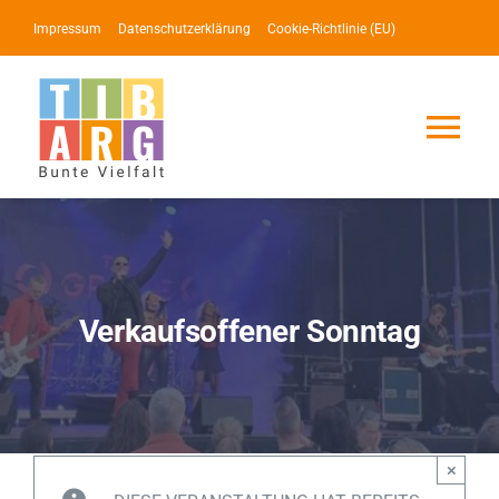
Zum
Impressum
Datenschutzerklärung
Cookie-Richtlinie (EU)
Inhalt
springen
Tog
Nav
Lotse
Service
Verkaufsoffener Sonntag
News
Events
×