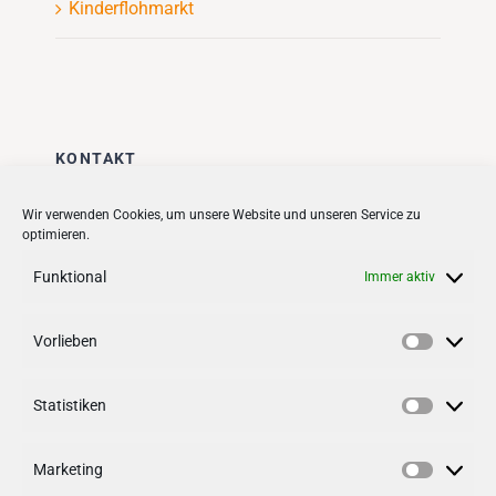
Kinderflohmarkt
KONTAKT
Stadt + Handel City- und
Wir verwenden Cookies, um unsere Website und unseren Service zu
optimieren.
Standortmanagement BID GmbH
Quartiersmanagement
Funktional
Immer aktiv
Tibarg 21 | 22459 Hamburg
Telefon: 040 – 58 95 17 59
Vorlieben
Vorlieb
info@tibarg.de
Statistiken
Follow us on
facebook
Statisti
Follow us on
instagramm
Marketing
Marketi