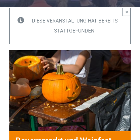
Impressionen
×
DIESE VERANSTALTUNG HAT BEREITS
Über uns
STATTGEFUNDEN.
SUCHE
NACH: