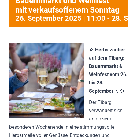
Bauernmarkt und Weinfest
mit verkaufsoffenem Sonntag
26. September 2025 | 11:00
-
28. Sep
🍂
Herbstzauber
auf dem Tibarg:
Bauernmarkt &
Weinfest vom 26.
bis 28.
September
🍷🌻
Der Tibarg
verwandelt sich
an diesem
besonderen Wochenende in eine stimmungsvolle
Herbstmeile voller Genüsse, Entdeckungen und