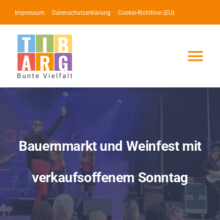
Zum
Impressum
Datenschutzerklärung
Cookie-Richtlinie (EU)
Inhalt
springen
Tog
Nav
Lotse
Service
Bauernmarkt und Weinfest mit
News
verkaufsoffenem Sonntag
Events