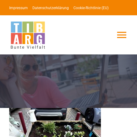
Zum
Impressum
Datenschutzerklärung
Cookie-Richtlinie (EU)
Inhalt
springen
Tog
Nav
Lotse
Service
News
Events