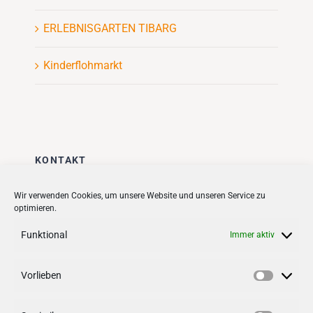
ERLEBNISGARTEN TIBARG
Kinderflohmarkt
KONTAKT
Stadt + Handel City- und
Wir verwenden Cookies, um unsere Website und unseren Service zu
optimieren.
Standortmanagement BID GmbH
Quartiersmanagement
Funktional
Immer aktiv
Tibarg 21 | 22459 Hamburg
Telefon: 040 – 58 95 17 59
Vorlieben
Vorlieb
info@tibarg.de