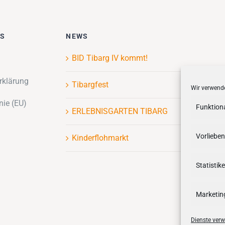
ES
NEWS
BID Tibarg IV kommt!
rklärung
Tibargfest
Wir verwende
nie (EU)
Funktion
ERLEBNISGARTEN TIBARG
Vorlieben
Kinderflohmarkt
Statistik
Marketin
Dienste verw