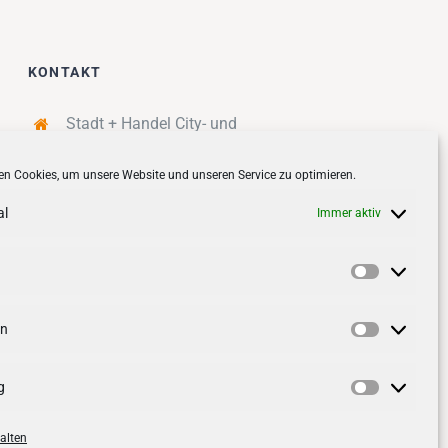
KONTAKT
Stadt + Handel City- und
Standortmanagement BID GmbH
n Cookies, um unsere Website und unseren Service zu optimieren.
Quartiersmanagement
Tibarg 21 | 22459 Hamburg
al
Immer aktiv
Telefon: 040 – 58 95 17 59
info@tibarg.de
Vorlieben
Follow us on
facebook
Follow us on
instagramm
en
Statistik
g
Marketin
alten