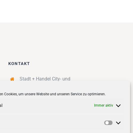
KONTAKT
Stadt + Handel City- und
Standortmanagement BID GmbH
n Cookies, um unsere Website und unseren Service zu optimieren.
Quartiersmanagement
Tibarg 21 | 22459 Hamburg
al
Immer aktiv
Telefon: 040 – 58 95 17 59
info@tibarg.de
Vorlieben
Follow us on
facebook