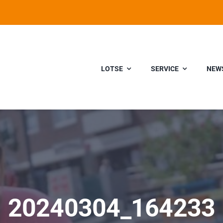
LOTSE
SERVICE
NEW
20240304_164233