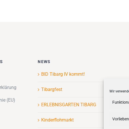
ES
NEWS
BID Tibarg IV kommt!
rklärung
Tibargfest
Wir verwende
nie (EU)
Funktion
ERLEBNISGARTEN TIBARG
Vorlieben
Kinderflohmarkt