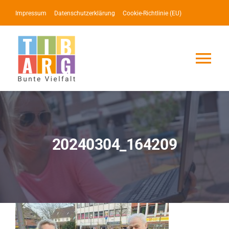
Zum
Impressum
Datenschutzerklärung
Cookie-Richtlinie (EU)
Inhalt
springen
Tog
Nav
Lotse
Service
20240304_164209
News
Events