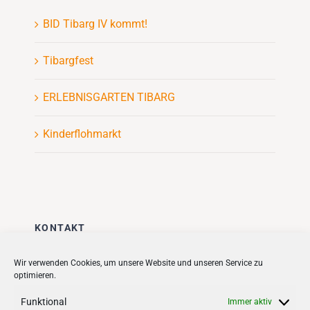
BID Tibarg IV kommt!
Tibargfest
ERLEBNISGARTEN TIBARG
Kinderflohmarkt
KONTAKT
Stadt + Handel City- und
Wir verwenden Cookies, um unsere Website und unseren Service zu
optimieren.
Standortmanagement BID GmbH
Quartiersmanagement
Funktional
Immer aktiv