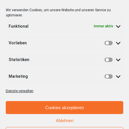
Stadt + Handel City- und
Standortmanagement BID GmbH
Wir verwenden Cookies, um unsere Website und unseren Service zu
optimieren.
Quartiersmanagement
Tibarg 21 | 22459 Hamburg
Funktional
Immer aktiv
Telefon: 040 – 58 95 17 59
Vorlieben
info@tibarg.de
Vorlieb
Follow us on
facebook
Statistiken
Follow us on
instagramm
Statist
Marketing
Marketi
Dienste verwalten
Cookies akzeptieren
© Copyright 2012 - 2026 | Stadt + Handel City- und
Ablehnen
Standortmanagement BID GmbH / Aufgabenträger