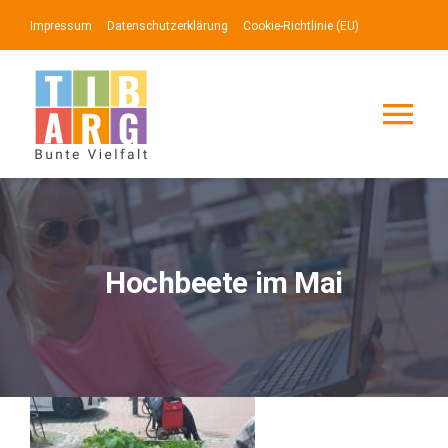
Zum
Impressum
Datenschutzerklärung
Cookie-Richtlinie (EU)
Inhalt
springen
Tog
Nav
Lotse
Service
Hochbeete im Mai
News
Events