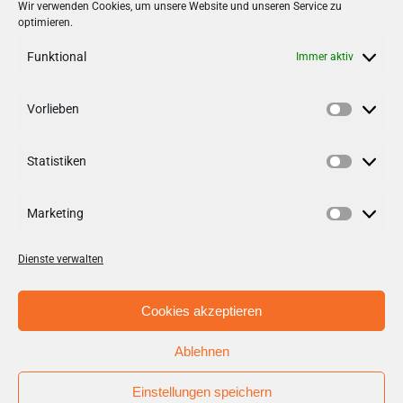
Stadt + Handel City- und
Wir verwenden Cookies, um unsere Website und unseren Service zu
optimieren.
Standortmanagement BID GmbH
Quartiersmanagement
Funktional
Immer aktiv
Tibarg 21 | 22459 Hamburg
Telefon: 040 – 58 95 17 59
Vorlieben
Vorlieb
info@tibarg.de
Statistiken
Follow us on
facebook
Statisti
Follow us on
instagramm
Marketing
Marketi
Dienste verwalten
Cookies akzeptieren
Ablehnen
© Copyright 2012 - 2026 | Stadt + Handel City- und
Standortmanagement BID GmbH / Aufgabenträger BID
Einstellungen speichern