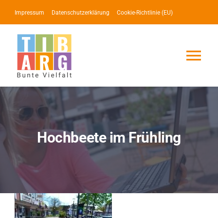
Zum
Impressum
Datenschutzerklärung
Cookie-Richtlinie (EU)
Inhalt
springen
Tog
Nav
Lotse
Service
Hochbeete im Frühling
News
Events