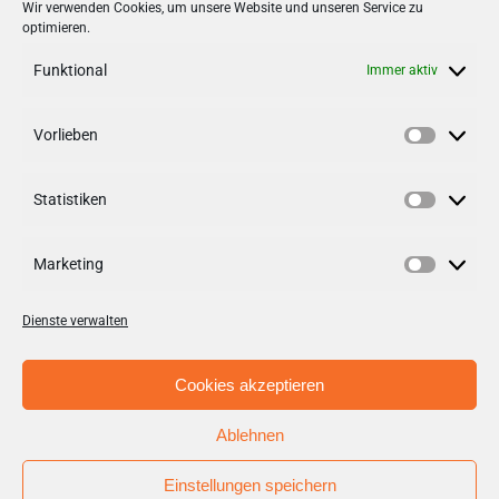
Stadt + Handel City- und
Wir verwenden Cookies, um unsere Website und unseren Service zu
optimieren.
Standortmanagement BID GmbH
Quartiersmanagement
Funktional
Immer aktiv
Tibarg 21 | 22459 Hamburg
Telefon: 040 – 58 95 17 59
Vorlieben
Vorlieb
info@tibarg.de
Statistiken
Follow us on
facebook
Statisti
Follow us on
instagramm
Marketing
Marketi
Dienste verwalten
Cookies akzeptieren
Ablehnen
© Copyright 2012 - 2026 | Stadt + Handel City- und
Standortmanagement BID GmbH / Aufgabenträger BID
Einstellungen speichern