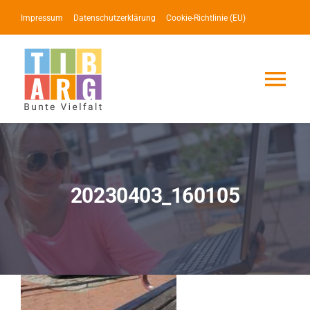
Zum
Impressum
Datenschutzerklärung
Cookie-Richtlinie (EU)
Inhalt
springen
Tog
Nav
Lotse
Service
20230403_160105
News
Events